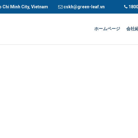
o Chi Minh City, Vietnam
cskh@green-leaf.vn
1800
ホームページ
会社