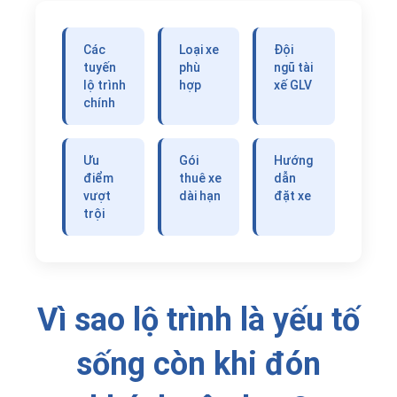
Các
Loại xe
Đội
tuyến
phù
ngũ tài
lộ trình
hợp
xế GLV
chính
Ưu
Gói
Hướng
điểm
thuê xe
dẫn
vượt
dài hạn
đặt xe
trội
Vì sao lộ trình là yếu tố
sống còn khi đón