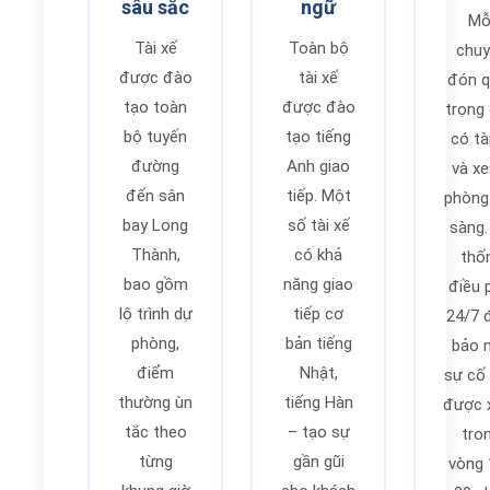
sâu sắc
ngữ
Mỗ
Tài xế
Toàn bộ
chuy
được đào
tài xế
đón q
tạo toàn
được đào
trọng
bộ tuyến
tạo tiếng
có tà
đường
Anh giao
và xe
đến sân
tiếp. Một
phòng
bay Long
số tài xế
sàng.
Thành,
có khả
thố
bao gồm
năng giao
điều 
lộ trình dự
tiếp cơ
24/7
phòng,
bản tiếng
bảo 
điểm
Nhật,
sự cố
thường ùn
tiếng Hàn
được x
tắc theo
– tạo sự
tro
từng
gần gũi
vòng 