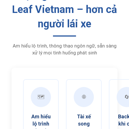
Leaf Vietnam – hơn cả
người lái xe
Am hiểu lộ trình, thông thạo ngôn ngữ, sẵn sàng
xử lý mọi tình huống phát sinh
🗺️
🌐

Am hiểu
Tài xế
Bac
lộ trình
song
khi 