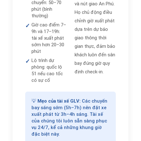
chuyển: 50–70
và nút giao An Phú.
phút (bình
Họ chủ động điều
thường)
chỉnh giờ xuất phát
Giờ cao điểm 7–
✓
dựa trên dự báo
9h và 17–19h:
giao thông thời
tài xế xuất phát
sớm hơn 20–30
gian thực, đảm bảo
phút
khách luôn đến sân
Lộ trình dự
✓
bay đúng giờ quy
phòng: quốc lộ
định check-in.
51 nếu cao tốc
có sự cố
💡
Mẹo của tài xế GLV:
Các chuyến
bay sáng sớm (5h–7h) nên đặt xe
xuất phát từ 3h–4h sáng. Tài xế
của chúng tôi luôn sẵn sàng phục
vụ 24/7, kể cả những khung giờ
đặc biệt này.