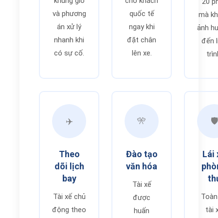
khung giờ
cho khách
20 p
và phương
quốc tế
mà k
án xử lý
ngay khi
ảnh h
nhanh khi
đặt chân
đến l
có sự cố.
lên xe.
trìn
✈️
🎌
🛡️
Theo
Đào tạo
Lái 
dõi lịch
văn hóa
phò
bay
th
Tài xế
Tài xế chủ
Toàn
được
động theo
tài 
huấn