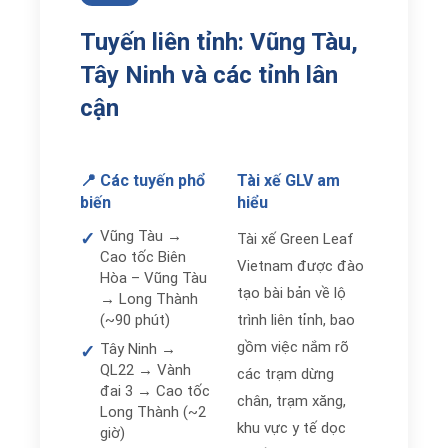
Tuyến liên tỉnh: Vũng Tàu,
Tây Ninh và các tỉnh lân
cận
📍 Các tuyến phổ
Tài xế GLV am
biến
hiểu
Vũng Tàu →
✓
Tài xế Green Leaf
Cao tốc Biên
Vietnam được đào
Hòa – Vũng Tàu
tạo bài bản về lộ
→ Long Thành
(~90 phút)
trình liên tỉnh, bao
gồm việc nắm rõ
Tây Ninh →
✓
QL22 → Vành
các trạm dừng
đai 3 → Cao tốc
chân, trạm xăng,
Long Thành (~2
khu vực y tế dọc
giờ)