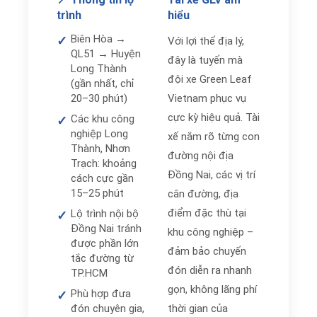
trình
hiểu
Biên Hòa →
✓
Với lợi thế địa lý,
QL51 → Huyện
đây là tuyến mà
Long Thành
đội xe Green Leaf
(gần nhất, chỉ
20–30 phút)
Vietnam phục vụ
cực kỳ hiệu quả. Tài
Các khu công
✓
nghiệp Long
xế nắm rõ từng con
Thành, Nhơn
đường nội địa
Trạch: khoảng
Đồng Nai, các vị trí
cách cực gần
15–25 phút
cân đường, địa
điểm đặc thù tại
Lộ trình nội bộ
✓
Đồng Nai tránh
khu công nghiệp –
được phần lớn
đảm bảo chuyến
tắc đường từ
đón diễn ra nhanh
TP.HCM
gọn, không lãng phí
Phù hợp đưa
✓
đón chuyên gia,
thời gian của