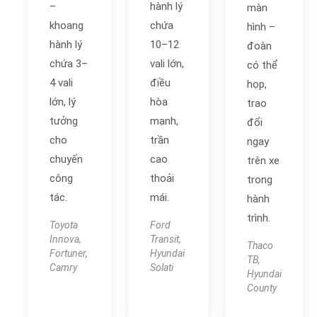
–
hành lý
màn
khoang
chứa
hình –
hành lý
10–12
đoàn
chứa 3–
vali lớn,
có thể
4 vali
điều
họp,
lớn, lý
hòa
trao
tưởng
mạnh,
đổi
cho
trần
ngay
chuyến
cao
trên xe
công
thoải
trong
tác.
mái.
hành
trình.
Toyota
Ford
Innova,
Transit,
Thaco
Fortuner,
Hyundai
TB,
Camry
Solati
Hyundai
County