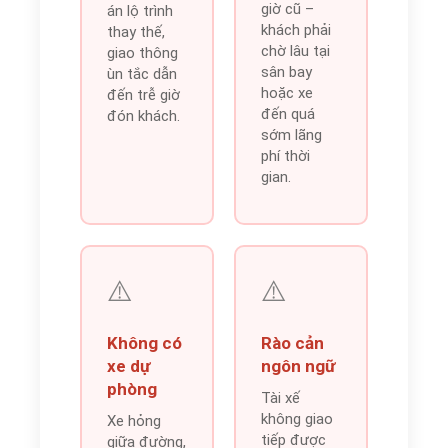
giờ cũ –
án lộ trình
khách phải
thay thế,
chờ lâu tại
giao thông
sân bay
ùn tắc dẫn
hoặc xe
đến trễ giờ
đến quá
đón khách.
sớm lãng
phí thời
gian.
⚠️
⚠️
Không có
Rào cản
xe dự
ngôn ngữ
phòng
Tài xế
không giao
Xe hỏng
tiếp được
giữa đường,