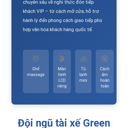
chuyên sâu về nghi thức đón tiếp
khách VIP – từ cách mở cửa, hỗ trợ
hành lý đến phong cách giao tiếp phù
hợp văn hóa khách hàng quốc tế.
💆
🎬
🧊
🔇
Ghế
Màn
Tủ
Cách
massage
hình
lạnh
âm
LCD
mini
hoàn
riêng
toàn
Đội ngũ tài xế Green