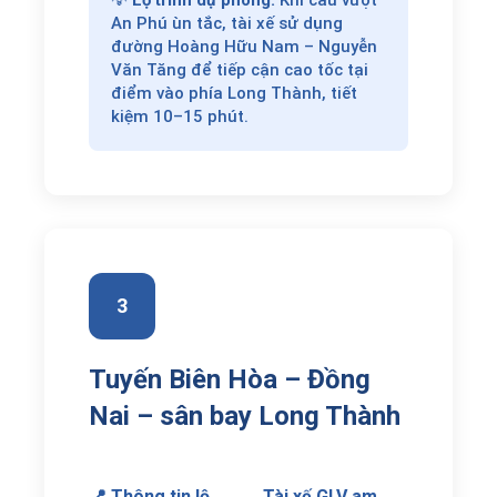
💡
Lộ trình dự phòng:
Khi cầu vượt
An Phú ùn tắc, tài xế sử dụng
đường Hoàng Hữu Nam – Nguyễn
Văn Tăng để tiếp cận cao tốc tại
điểm vào phía Long Thành, tiết
kiệm 10–15 phút.
3
Tuyến Biên Hòa – Đồng
Nai – sân bay Long Thành
📍 Thông tin lộ
Tài xế GLV am