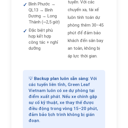
tuyến. Với các
Bình Phước →
✓
chuyến xa, tài xế
QL13 → Bình
Dương → Long
luôn tính toán dự
Thành (~2,5 giờ)
phòng thêm 30–45
Đặc biệt phù
✓
phút để đảm bảo
hợp kết hợp
khách đến sân bay
công tác + nghỉ
dưỡng
an toàn, không bị
áp lực thời gian.
💡
Backup plan luôn sẵn sàng:
Với
các tuyến liên tỉnh, Green Leaf
Vietnam luôn có xe dự phòng tại
điểm xuất phát. Nếu xe chính gặp
sự cố kỹ thuật, xe thay thế được
điều động trong vòng 15–20 phút,
đảm bảo lịch trình không bị gián
đoạn.