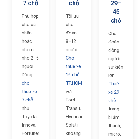
7 chỗ
chỗ
29–
45
Phù hợp
Tối ưu
chỗ
cho cá
cho
nhân
đoàn
Cho
hoặc
8–12
đoàn
nhóm
người.
đông
nhỏ 2–5
Cho
người,
người.
thuê xe
sự kiện
Dòng
16 chỗ
lớn.
cho
TP.HCM
Thuê
thuê xe
với
xe 29
7 chỗ
Ford
chỗ
như
Transit,
trang
Toyota
Hyundai
bị âm
Innova,
Solati –
thanh,
Fortuner
khoang
micro,