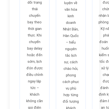
dõi trạng
đư
luyện về
thái
chứ
văn hóa
chuyến
nhận l
kinh
bay theo
phòng 
doanh
thời gian
Kỹ n
Nhật Bản,
thực. Khi
phá
Hàn Quốc
chuyến
đoán 
– hiểu
bay delay
huốn
nguyên
hoặc đến
kiểm 
tắc lịch
sớm, lịch
tốc đ
sự, cách
đón được
xử lý
chào hỏi,
điều chỉnh
ch
phong
ngay lập
đư
cách phục
tức –
đánh 
vụ phù
khách
định k
hợp từng
không cần
đảm 
đối tượng
gọi điện
an t
khách