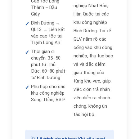
Cao tốc Long
nghiệp Nhật Bản,
Thành – Dầu
Giây
Hàn Quốc tại các
khu công nghiệp
Bình Dương →
✓
QL13 → Liên kết
Bình Dương. Tài xế
vào cao tốc tại
GLV nắm rõ các
Trạm Long An
cổng vào khu công
Thời gian di
✓
nghiệp, thủ tục bảo
chuyển: 35–50
vệ và đặc điểm
phút từ Thủ
Đức, 60–80 phút
giao thông của
từ Bình Dương
từng khu vực, giúp
Phù hợp cho các
✓
việc đón trả nhân
khu công nghiệp
viên diễn ra nhanh
Sóng Thần, VSIP
chóng, không ùn
tắc nội bộ.