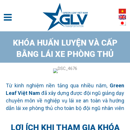
KHÓA HUẤN LUYỆN VÀ CẤP
BẰNG LÁI XE PHÒNG THỦ
Từ kinh nghiệm nền tảng qua nhiều năm,
Green
Leaf Việt Nam
đã xây dựng được đội ngũ giảng dạy
chuyên môn về nghiệp vụ lái xe an toàn và hướng
dẫn lái xe phòng thủ cho toàn bộ đội ngũ nhân viên
lái xe của công ty.
LỢI ÍCH KHI THAM GIA KHÓA
Đồng thời, chúng tôi đã liên kết với các đơn vị cùng