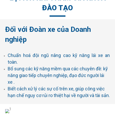
các giảng viên cao cấp trong và ngoài nước, huấn
ĐÀO TẠO
luyện và cấp các chứng chỉ cao cấp như :
DDT (Defensive Driving Training),
Lái xe chuyên nghiệp, Sơ cấp cứu,
Đối với Đoàn xe của Doanh
An toàn nhà máy.
nghiệp
Ngoài việc nâng cao kỹ thuật lái xe, Giấy chứng
nhận này sẽ giúp các Lái xe đạt đủ tiêu chuẩn theo
yêu cầu bắt buộc, khi làm việc tại doanh nghiệp
Chuẩn hoá đội ngũ nâng cao kỹ năng lái xe an
nước ngoài và có giá trị sử dụng trên toàn quốc.
toàn.
Bổ sung các kỹ năng mềm qua các chuyên đề: kỹ
năng giao tiếp chuyên nghiệp, đạo đức người lái
xe .
Biết cách xử lý các sự cố trên xe, giúp công việc
hạn chế nguy cơ rủi ro thiệt hại về người và tài sản.