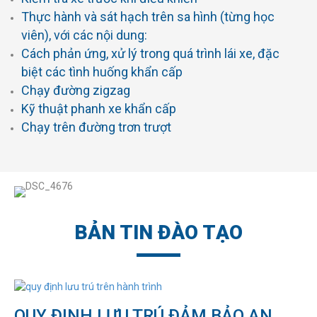
Nhận diện mối nguy và Biện pháp kiểm soát khi lái
Thực hành và sát hạch trên sa hình (từng học
xe lên và xuống dốc
viên), với các nội dung:
Giải thích cách lái xe an toàn trong các điều kiện
Cách phản ứng, xử lý trong quá trình lái xe, đặc
vượt ngoài tầm kiểm soát, điều kiện đường xá và
biệt các tình huống khẩn cấp
giao thông phức tạp
Chạy đường zigzag
Quản lý sự mệt mỏi
Kỹ thuật phanh xe khẩn cấp
Sơ cứu và chữa cháy trên xe.
Chạy trên đường trơn trượt
Chia sẻ kinh nghiệm thực tế đối phó với các tình
huống bất ngờ.
BẢN TIN ĐÀO TẠO
QUY ĐỊNH LƯU TRÚ ĐẢM BẢO AN