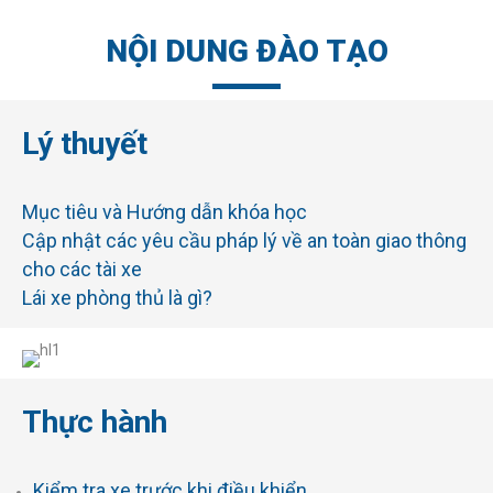
NỘI DUNG ĐÀO TẠO
Lý thuyết
Mục tiêu và Hướng dẫn khóa học
Cập nhật các yêu cầu pháp lý về an toàn giao thông
cho các tài xe
Lái xe phòng thủ là gì?
Các yếu tố lái xe an toàn – 10 quy tắc an toàn khi lái
xe
Trách nhiệm của tài xế và hành vi lái xe phổ biến
Quy tắc lái xe phòng thủ và giới hạn tốc độ
Thực hành
Cách điều chỉnh gương chiếu hậu theo vị trí
Điểm mù của xe
Kiểm tra xe trước khi điều khiển