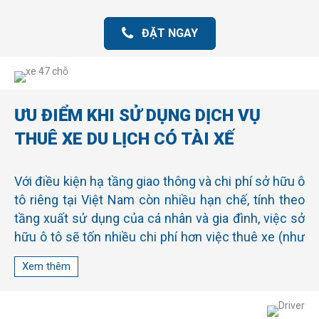
ĐẶT NGAY
ƯU ĐIỂM KHI SỬ DỤNG DỊCH VỤ
THUÊ XE DU LỊCH CÓ TÀI XẾ
Với điều kiện hạ tầng giao thông và chi phí sở hữu ô
tô riêng tại Việt Nam còn nhiều hạn chế, tính theo
tầng xuất sử dụng của cá nhân và gia đình, việc sở
hữu ô tô sẽ tốn nhiều chi phí hơn việc thuê xe (như
phí bảo trì và sửa chữa, bảo hiểm, đăng kiểm, tiền
Xem thêm
khấu hao, tiền thuế,…)
Đồng thời, sử dụng dịch vụ thuê xe đi du lịch có bao
gồm Tài xế của Green Leaf Việt Nam đây là hình