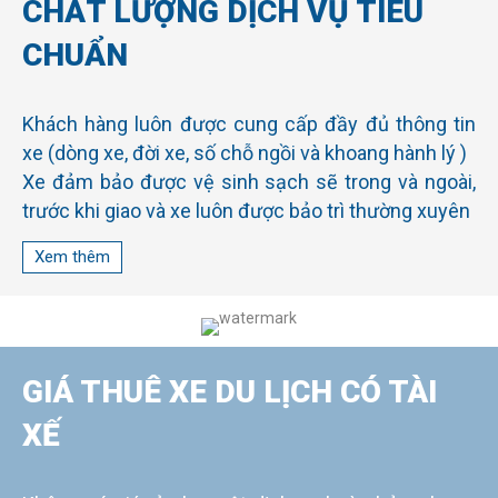
CHẤT LƯỢNG DỊCH VỤ TIÊU
CHUẨN
Khách hàng luôn được cung cấp đầy đủ thông tin
xe (dòng xe, đời xe, số chỗ ngồi và khoang hành lý )
Xe đảm bảo được vệ sinh sạch sẽ trong và ngoài,
trước khi giao và xe luôn được bảo trì thường xuyên
Cung cấp xe khác thay thế ngay lập tức ngay khi có
Xem thêm
sự cố bất ngờ khiến xe không hoạt động tốt như
thỏa thuận
Hỗ trợ khách chọn dòng xe hiện đại với đầy đủ tiện
nghi theo tiêu chí: có wifi, màn hình tivi, máy lạnh,
dàn âm thanh, ghế ngồi bật ngã êm, cửa tự động,
GIÁ THUÊ XE DU LỊCH CÓ TÀI
khoang chứa hành lý rộng rãi….
XẾ