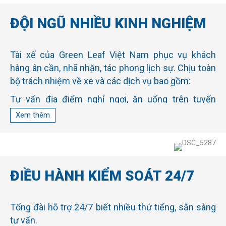
thức chỉ một chi phí nhưng bao gồm nhiều lợi ích:
ĐỘI NGŨ NHIỀU KINH NGHIỆM
Khách hàng chủ động hành trình, tự do trải nghiệm.
Tất cả các thành viên đi trên xe được nghỉ ngơi, vì
Tài xế của Green Leaf Việt Nam phục vụ khách
đã có lái xe chuyên nghiệp phục vụ.
hàng ân cần, nhã nhặn, tác phong lịch sự. Chịu toàn
Nhiều lựa chọn về loại xe, số lượng người cần chở...
bộ trách nhiệm về xe và các dịch vụ bao gồm:
Thoải mái di chuyển bất chấp thời tiết (nắng nóng,
mưa nặng hạt…), tiết kiệm thời gian.
Tư vấn địa điểm nghỉ ngơi, ăn uống trên tuyến
đường nếu được khách yêu cầu.
Xem thêm
Hỗ trợ khách hàng thăm quan, di chuyển hành lý,
đưa đón khách đến đúng thời gian, địa điểm theo
yêu cầu.
Kiểm tra kỹ thuật, an toàn xe trước khi khởi hành.
ĐIỀU HÀNH KIỂM SOÁT 24/7
Chi trả các phí cầu đường, phí đỗ xe, phí ăn ở khi lưu
đêm.
Tài xế biết tiếng Anh nên có thể giao tiếp khi gặp
Tổng đài hỗ trợ 24/7 biết nhiều thứ tiếng, sẵn sàng
khách là người nước ngoài.
tư vấn.