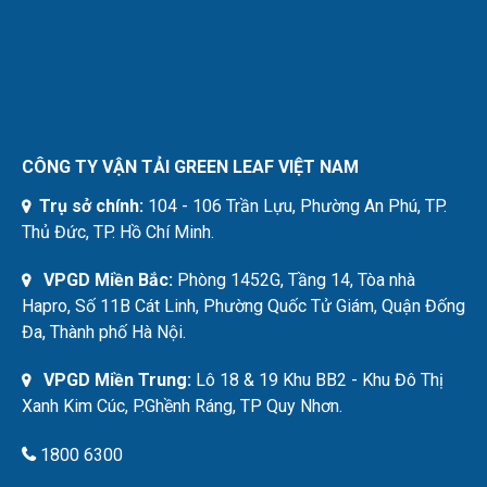
CÔNG TY VẬN TẢI GREEN LEAF VIỆT NAM
Trụ sở chính:
104 - 106 Trần Lựu, Phường An Phú, TP.
Thủ Đức, TP. Hồ Chí Minh.
VPGD Miền Bắc:
Phòng 1452G, Tầng 14, Tòa nhà
Hapro, Số 11B Cát Linh, Phường Quốc Tử Giám, Quận Đống
Đa, Thành phố Hà Nội.
VPGD Miền Trung:
Lô 18 & 19 Khu BB2 - Khu Đô Thị
Xanh Kim Cúc, P.Ghềnh Ráng, TP Quy Nhơn.
1800 6300
cskh@green-leaf.vn
THÔNG TIN