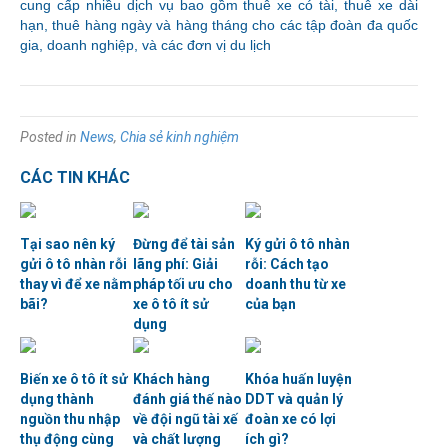
cung cấp nhiều dịch vụ bao gồm thuê xe có tài, thuê xe dài
hạn, thuê hàng ngày và hàng tháng cho các tập đoàn đa quốc
gia, doanh nghiệp, và các đơn vị du lịch
Posted in
News
,
Chia sẻ kinh nghiệm
CÁC TIN KHÁC
Tại sao nên ký
Đừng để tài sản
Ký gửi ô tô nhàn
gửi ô tô nhàn rỗi
lãng phí: Giải
rỗi: Cách tạo
thay vì để xe nằm
pháp tối ưu cho
doanh thu từ xe
bãi?
xe ô tô ít sử
của bạn
dụng
Biến xe ô tô ít sử
Khách hàng
Khóa huấn luyện
dụng thành
đánh giá thế nào
DDT và quản lý
nguồn thu nhập
về đội ngũ tài xế
đoàn xe có lợi
thụ động cùng
và chất lượng
ích gì?