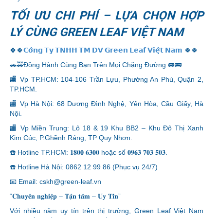
TỐI ƯU CHI PHÍ – LỰA CHỌN HỢP
LÝ CÙNG GREEN LEAF VIỆT NAM
🍀🍀
𝗖𝗼̂𝗻𝗴 𝗧𝘆 𝗧𝗡𝗛𝗛 𝗧𝗠 𝗗𝗩 𝗚𝗿𝗲𝗲𝗻 𝗟𝗲𝗮𝗳 𝗩𝗶𝗲̣̂𝘁 𝗡𝗮𝗺
🍀🍀
🚗🚕Đồng Hành Cùng Bạn Trên Mọi Chặng Đường 🚐🚌
🏬 Vp TP.HCM: 104-106 Trần Lựu, Phường An Phú, Quận 2,
TP.HCM.
🏬 Vp Hà Nội: 68 Dương Đình Nghệ, Yên Hòa, Cầu Giấy, Hà
Nội.
🏬 Vp Miền Trung: Lô 18 & 19 Khu BB2 – Khu Đô Thị Xanh
Kim Cúc, P.Ghềnh Ráng, TP Quy Nhơn.
☎️ Hotline TP.HCM: 𝟏𝟖𝟎𝟎 𝟔𝟑𝟎𝟎 hoặc số 𝟎𝟗𝟔𝟑 𝟕𝟎𝟑 𝟓𝟎𝟑.
☎️ Hotline Hà Nội: 0862 12 99 86 (Phục vụ 24/7)
📧 Email: cskh@green-leaf.vn
“𝐂𝐡𝐮𝐲𝐞̂𝐧 𝐧𝐠𝐡𝐢𝐞̣̂𝐩 – 𝐓𝐚̣̂𝐧 𝐭𝐚̂𝐦 – 𝐔𝐲 𝐓𝐢́𝐧”
Với nhiều năm uy tín trên thị trường, Green Leaf Việt Nam