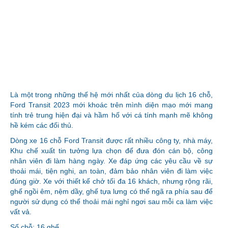
Là một trong những thế hệ mới nhất của dòng du lịch 16 chỗ,
Ford Transit 2023 mới khoác trên mình diện mạo mới mang
tính trẻ trung hiện đại và hầm hố với cá tính mạnh mẽ không
hề kém các đối thủ.
Dòng xe 16 chỗ Ford Transit được rất nhiều công ty, nhà máy,
Khu chế xuất tin tưởng lựa chọn để đưa đón cán bộ, công
nhân viên đi làm hàng ngày. Xe đáp ứng các yêu cầu về sự
thoải mái, tiện nghi, an toàn, đảm bảo nhân viên đi làm việc
đúng giờ. Xe với thiết kế chở tối đa 16 khách, nhưng rộng rãi,
ghế ngồi êm, nệm dầy, ghế tựa lưng có thể ngã ra phía sau để
người sử dụng có thể thoải mái nghỉ ngơi sau mỗi ca làm việc
vất vả.
Số chỗ: 16 ghế