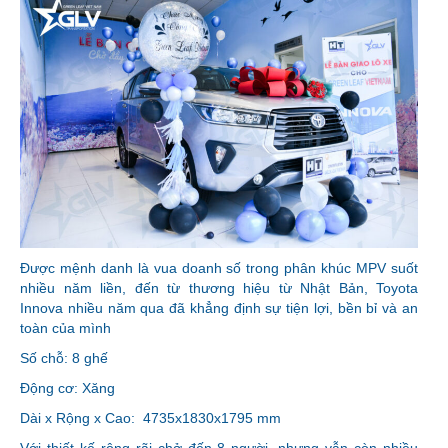
Được mệnh danh là vua doanh số trong phân khúc MPV suốt
nhiều năm liền, đến từ thương hiệu từ Nhật Bản, Toyota
Innova nhiều năm qua đã khẳng định sự tiện lợi, bền bỉ và an
toàn của mình
Số chỗ: 8 ghế
Động cơ: Xăng
Dài x Rộng x Cao: 4735x1830x1795 mm
Với thiết kế rộng rãi chở đến 8 người, nhưng vẫn còn nhiều