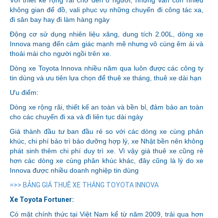
không gian để đồ, vali phục vụ những chuyến đi công tác xa,
đi sân bay hay đi làm hàng ngày
Động cơ sử dụng nhiên liệu xăng, dung tích 2.00L, dòng xe
Innova mang đến cảm giác mạnh mẽ nhưng vô cùng êm ái và
thoải mái cho người ngồi trên xe.
Dòng xe Toyota Innova nhiều năm qua luôn được các công ty
tin dùng và ưu tiên lựa chọn để thuê xe tháng, thuê xe dài hạn
Ưu điểm:
Dòng xe rộng rãi, thiết kế an toàn và bền bỉ, đảm bảo an toàn
cho các chuyến đi xa và đi liên tục dài ngày
Giá thành đầu tư ban đầu rẻ so với các dòng xe cùng phân
khúc, chi phí bảo trì bảo dưỡng hợp lý, xe Nhật bền nên không
phát sinh thêm chi phí duy trì xe. Vì vậy giá thuê xe cũng rẻ
hơn các dòng xe cùng phân khúc khác, đây cũng là lý do xe
Innova được nhiều doanh nghiệp tin dùng
=>> BẢNG GIÁ THUÊ XE THÁNG TOYOTA INNOVA
Xe Toyota Fortuner:
Có mặt chính thức tại Việt Nam kể từ năm 2009, trải qua hơn