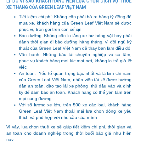
LÝ DO VÌ SAO KHÁCH HÀNG NÊN LỰA CHỌN DỊCH VỤ THUÊ
XE THÁNG CỦA GREEN LEAF VIỆT NAM
Tiết kiệm chi phí: Không cần phải bỏ ra hàng tỷ đồng để
mua xe, khách hàng của Green Leaf Việt Nam sẽ được
phục vụ trọn gói trên con xế xịn
Bảo dưỡng: Không cần lo lắng xe hư hỏng vặt hay phải
dành thời gian đi bảo dưỡng hàng tháng, vì đội ngũ kỹ
thuật của Green Leaf Việt Nam đã thay bạn làm điều đó
Vận hành: Những bác tài chuyên nghiệp và có tâm,
phục vụ khách hàng mọi lúc mọi nơi, không lo trễ giờ lỡ
việc
An toàn: Yếu tố quan trọng bậc nhất và là kim chỉ nam
của Green Leaf Việt Nam, nhân viên tài xế được hướng
dẫn an toàn, đào tạo lái xe phòng thủ đầu vào và định
kỳ để đảm bảo an toàn. Khách hàng có thể yên tâm trên
mọi cung đường
Với số lượng xe lớn, trên 500 xe các loại, khách hàng
Green Leaf Việt Nam thoải mái lựa chọn dòng xe yêu
thích và phù hợp với nhu cầu của mình
Vì vậy, lựa chọn thuê xe sẽ giúp tiết kiệm chi phí, thời gian và
an toàn cho doanh nghiệp trong thời buổi bão giá như hiện
nay.