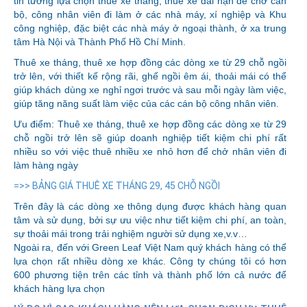
tin tưởng lựa chọn thuê xe tháng, thuê xe dài hạn để chở cán
bộ, công nhân viên đi làm ở các nhà máy, xí nghiệp và Khu
công nghiệp, đặc biệt các nhà máy ở ngoại thành, ở xa trung
tâm Hà Nội và Thành Phố Hồ Chí Minh.
Thuê xe tháng, thuê xe hợp đồng các dòng xe từ 29 chỗ ngồi
trở lên, với thiết kế rộng rãi, ghế ngồi êm ái, thoải mái có thể
giúp khách dùng xe nghỉ ngơi trước và sau mỗi ngày làm việc,
giúp tăng năng suất làm việc của các cán bộ công nhân viên.
Ưu điểm: Thuê xe tháng, thuê xe hợp đồng các dòng xe từ 29
chỗ ngồi trở lên sẽ giúp doanh nghiệp tiết kiệm chi phí rất
nhiều so với việc thuê nhiều xe nhỏ hơn để chở nhân viên đi
làm hàng ngày
=>> BẢNG GIÁ THUÊ XE THÁNG 29, 45 CHỖ NGỒI
Trên đây là các dòng xe thông dụng được khách hàng quan
tâm và sử dụng, bởi sự ưu việc như tiết kiệm chi phí, an toàn,
sự thoải mái trong trải nghiệm người sử dụng xe,v.v…
Ngoài ra, đến với Green Leaf Việt Nam quý khách hàng có thể
lựa chọn rất nhiều dòng xe khác. Công ty chúng tôi có hơn
600 phương tiện trên các tỉnh và thành phố lớn cả nước để
khách hàng lựa chọn