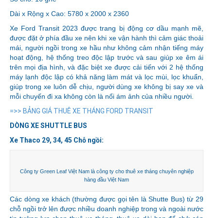
Dài x Rộng x Cao: 5780 x 2000 x 2360
Xe Ford Transit 2023 được trang bị động cơ dầu mạnh mẽ,
được đặt ở phía đầu xe nên khi xe vận hành thì cảm giác thoải
mái, người ngồi trong xe hầu như không cảm nhận tiếng máy
hoạt động, hệ thống treo độc lập trước và sau giúp xe êm ái
trên mọi địa hình, và đặc biệt xe được cải tiến với 2 hệ thống
máy lạnh độc lập có khả năng làm mát và lọc mùi, lọc khuẩn,
giúp trong xe luôn dễ chịu, người dùng xe không bị say xe và
mỗi chuyến đi xa không còn là nổi ám ảnh của nhiều người.
=>> BẢNG GIÁ THUÊ XE THÁNG FORD TRANSIT
DÒNG XE SHUTTLE BUS
Xe Thaco 29, 34, 45 Chỗ ngồi:
Công ty Green Leaf Việt Nam là công ty cho thuê xe tháng chuyên nghiệp
hàng đầu Việt Nam
Các dòng xe khách (thường được gọi tên là Shutte Bus) từ 29
chỗ ngồi trở lên được nhiều doanh nghiệp trong và ngoài nước