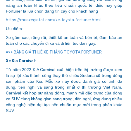
năng an toàn khác theo tiêu chuẩn quốc tế, điều này giúp
Fortuner là lựa chọn đáng tin cậy cho khách hàng
https://muaxegiatot.com/xe-toyota-fortuner.html
Ưu điểm:
Xe gầm cao, rộng rãi, thiết kế an toàn và bền bỉ, đảm bảo an
toàn cho các chuyến đi xa và đi liên tục dài ngày.
=>> BẢNG GIÁ THUÊ XE THÁNG TOYOTA FORTUNER
Xe Kia Carnival:
Từ năm 2022 KIA Carnival xuất hiện trên thị trường được xem
là sự lột xác thành công thay thế chiếc Sedona cũ trong dòng
sản phẩm của Kia. Mẫu xe này được đánh giá có tính đa
dụng, tiện nghi và sang trọng nhất ở thị trường Việt Nam.
Carnival kết hợp sự năng động, mạnh mẽ đặc trưng của dòng
xe SUV cùng không gian sang trọng, tiện nghi, ứng dụng nhiều
công nghệ hiện đại tạo nên chuẩn mực mới trong phân khúc
SUV.