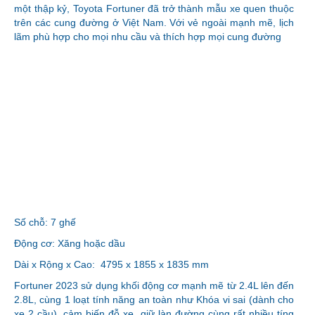
một thập kỷ, Toyota Fortuner đã trở thành mẫu xe quen thuộc
trên các cung đường ở Việt Nam. Với vẻ ngoài mạnh mẽ, lịch
lãm phù hợp cho mọi nhu cầu và thích hợp mọi cung đường
Số chỗ: 7 ghế
Động cơ: Xăng hoặc dầu
Dài x Rộng x Cao: 4795 x 1855 x 1835 mm
Fortuner 2023 sử dụng khối động cơ mạnh mẽ từ 2.4L lên đến
2.8L, cùng 1 loạt tính năng an toàn như Khóa vi sai (dành cho
xe 2 cầu), cảm biến đỗ xe, giữ làn đường cùng rất nhiều tíng