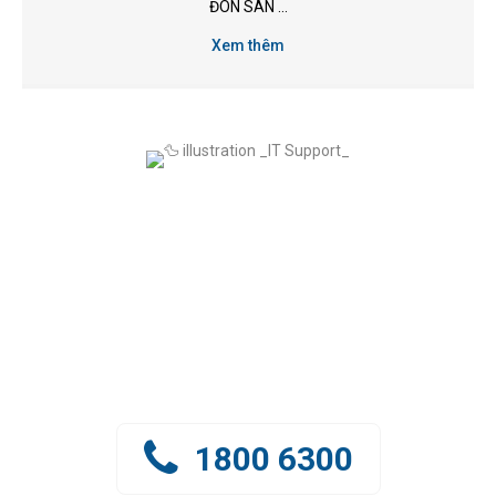
ĐÓN SÂN ...
Xem thêm
KẾT NỐI NGAY VỚI GREEN
LEAF VIỆT NAM
Đội ngũ Green Leaf Việt Nam
đang sẵn sàng hỗ trợ tư vấn cho Quý khách
1800 6300