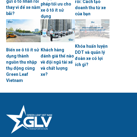
gửi ô tô nhàn rỗi
rỗi: Cách tạo
pháp tối ưu cho
thay vì để xe nằm
doanh thu từ xe
xe ô tô ít sử
bãi?
của bạn
dụng
Khóa huấn luyện
Biến xe ô tô ít sử
Khách hàng
DDT và quản lý
dụng thành
đánh giá thế nào
đoàn xe có lợi
nguồn thu nhập
về đội ngũ tài xế
ích gì?
thụ động cùng
và chất lượng
Green Leaf
xe?
Vietnam