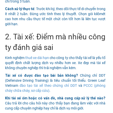
chỉ trong 3 tuần.
Cách xử lý thực tế:
Trước khi ký, theo dõi thực tế di chuyển trong
ít nhất 2 tuần. Đừng ước tính theo lý thuyết. Chọn gói kilômét
cao hơn nhu cầu thực tế một chút còn tốt hơn là liên tục vượt
giới hạn.
2. Tài xế: Điểm mà nhiều công
ty đánh giá sai
Kinh nghiệm
thuê xe dài hạn
cho công ty cho thấy tài xế là yếu tố
quyết định chất lượng dịch vụ nhiều hơn xe. Xe đẹp mà tài xế
không chuyên nghiệp thì trải nghiệm vẫn kém.
Tài xế có được đào tạo bài bản không?
Chứng chỉ DDT
(Defensive Driving Training) là tiêu chuẩn tối thiểu. Green Leaf
Vietnam
đào tạo tài xế theo chứng chỉ DDT
và
PCCC (phòng
cháy chữa cháy, sơ cấp cứu)
.
Khi tài xế ốm hoặc có vấn đề, nhà cung cấp xử lý thế nào?
Câu trả lời cho câu hỏi này cho thấy bạn đang làm việc với nhà
cung cấp chuyên nghiệp hay chỉ là dịch vụ môi giới.